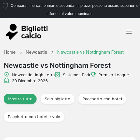
Compara i mercati primari e secondari. I prezzi possono essere superiori o
inferiori al valore nominale.
Home
Home
Newcastle
Newcastle vs Nottingham Forest
Squadre
Newcastle vs Nottingham Forest
Campionati
Newcastle, Inghilterra
St James Park
Premier League
30 Dicembre 2026
Agenzie di viaggio
Mostra tutto
Solo biglietto
Pacchetto con hotel
Pacchetto con hotel e volo