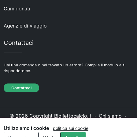
Campionati
Agenzie di viaggio
Contattaci
Hai una domanda o hai trovato un errore? Compila il modulo e ti
risponderemo.
Contattaci
© 2026 Copyright Bigliettocalcio.it ·
Chi siamo
·
Contattaci
·
Informativa sulla privacy
·
Politica sui
Utilizziamo i cookie
politica sui cookie
cookie
·
Politica editoriale