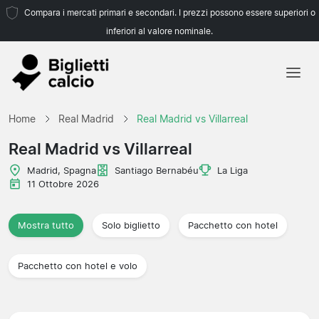
Compara i mercati primari e secondari. I prezzi possono essere superiori o
inferiori al valore nominale.
Home
Home
Real Madrid
Real Madrid vs Villarreal
Squadre
Real Madrid vs Villarreal
Campionati
Madrid, Spagna
Santiago Bernabéu
La Liga
11 Ottobre 2026
Agenzie di viaggio
Mostra tutto
Solo biglietto
Pacchetto con hotel
Pacchetto con hotel e volo