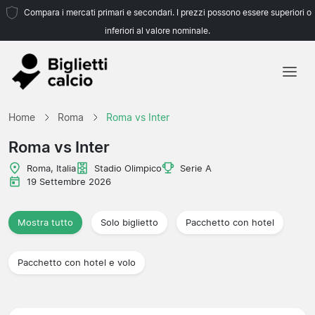
Compara i mercati primari e secondari. I prezzi possono essere superiori o
inferiori al valore nominale.
Home
Home
Roma
Roma vs Inter
Squadre
Roma vs Inter
Campionati
Roma, Italia
Stadio Olimpico
Serie A
19 Settembre 2026
Agenzie di viaggio
Mostra tutto
Solo biglietto
Pacchetto con hotel
Pacchetto con hotel e volo