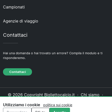
Campionati
Agenzie di viaggio
Contattaci
Hai una domanda o hai trovato un errore? Compila il modulo e ti
risponderemo.
Contattaci
© 2026 Copyright Bigliettocalcio.it ·
Chi siamo
·
Contattaci
·
Informativa sulla privacy
·
Politica sui
Utilizziamo i cookie
politica sui cookie
cookie
·
Politica editoriale