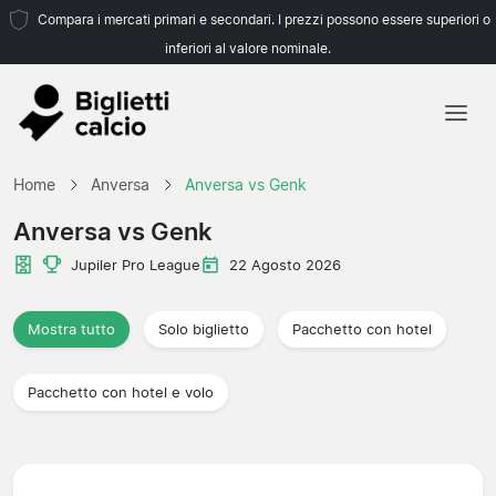
Compara i mercati primari e secondari. I prezzi possono essere superiori o
inferiori al valore nominale.
Home
Home
Anversa
Anversa vs Genk
Squadre
Anversa vs Genk
Campionati
Jupiler Pro League
22 Agosto 2026
Agenzie di viaggio
Mostra tutto
Solo biglietto
Pacchetto con hotel
Pacchetto con hotel e volo