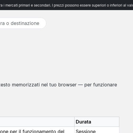
 i mercati primari e secondari. I prezzi possono essere superiori o inferiori al va
i testo memorizzati nel tuo browser — per funzionare
Durata
ione per il funzionamento del
Sessione