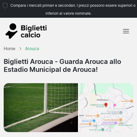
Compara i mercati primari e secondari. I prezzi possono essere superiori o
inferiori al valore nominale.
Home
Home
Arouca
Squadre
Biglietti Arouca
- Guarda Arouca allo
Estadio Municipal de Arouca!
Campionati
Agenzie di viaggio