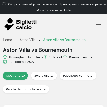
Compara i mercati primari e secondari. I prezzi possono essere superiori o
inferiori al valore nominale.
Home
Home
Aston Villa
Aston Villa vs Bournemouth
Squadre
Aston Villa vs Bournemouth
Campionati
Birmingham, Inghilterra
Villa Park
Premier League
10 Febbraio 2027
Agenzie di viaggio
Mostra tutto
Solo biglietto
Pacchetto con hotel
Pacchetto con hotel e volo