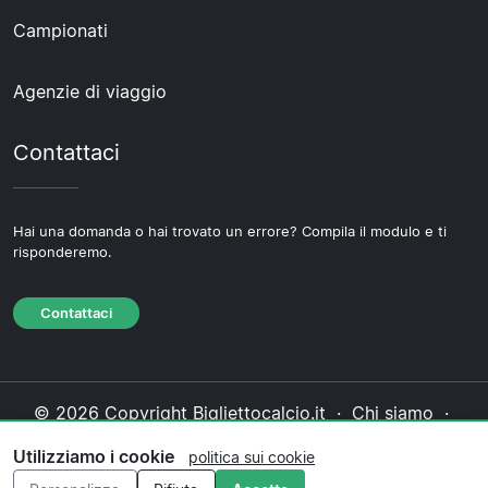
Campionati
Agenzie di viaggio
Contattaci
Hai una domanda o hai trovato un errore? Compila il modulo e ti
risponderemo.
Contattaci
© 2026 Copyright Bigliettocalcio.it ·
Chi siamo
·
Contattaci
·
Informativa sulla privacy
·
Politica sui
Utilizziamo i cookie
politica sui cookie
cookie
·
Politica editoriale