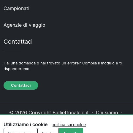
Campionati
Agenzie di viaggio
Contattaci
Hai una domanda o hai trovato un errore? Compila il modulo e ti
risponderemo.
Contattaci
© 2026 Copyright Bigliettocalcio.it ·
Chi siamo
·
Contattaci
·
Informativa sulla privacy
·
Politica sui
Utilizziamo i cookie
politica sui cookie
cookie
·
Politica editoriale