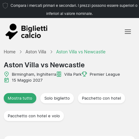
Compara i mercati primari e secondari. I prezzi possono essere superiori o
inferiori al valore nominale.
Home
Home
Aston Villa
Aston Villa vs Newcastle
Squadre
Aston Villa vs Newcastle
Campionati
Birmingham, Inghilterra
Villa Park
Premier League
15 Maggio 2027
Agenzie di viaggio
Mostra tutto
Solo biglietto
Pacchetto con hotel
Pacchetto con hotel e volo