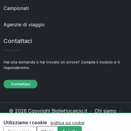
Campionati
Agenzie di viaggio
Contattaci
Hai una domanda o hai trovato un errore? Compila il modulo e ti
risponderemo.
Contattaci
© 2026 Copyright Bigliettocalcio.it ·
Chi siamo
·
Contattaci
·
Informativa sulla privacy
·
Politica sui
Utilizziamo i cookie
politica sui cookie
cookie
·
Politica editoriale