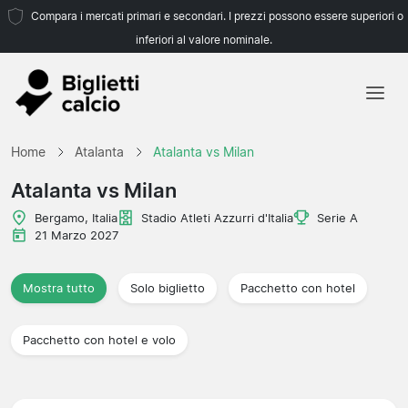
Compara i mercati primari e secondari. I prezzi possono essere superiori o
inferiori al valore nominale.
Home
Home
Atalanta
Atalanta vs Milan
Squadre
Atalanta vs Milan
Campionati
Bergamo, Italia
Stadio Atleti Azzurri d'Italia
Serie A
21 Marzo 2027
Agenzie di viaggio
Mostra tutto
Solo biglietto
Pacchetto con hotel
Pacchetto con hotel e volo