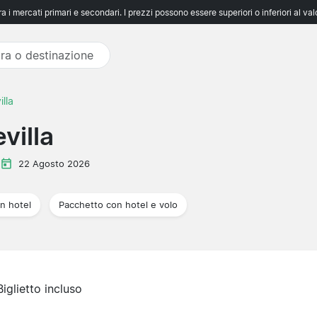
 i mercati primari e secondari. I prezzi possono essere superiori o inferiori al va
illa
villa
22 Agosto 2026
n hotel
Pacchetto con hotel e volo
Biglietto incluso