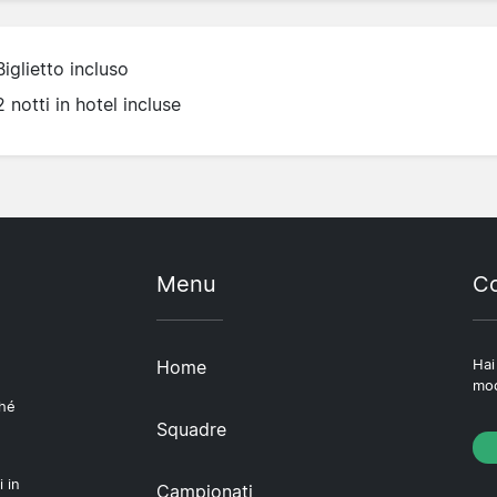
Biglietto incluso
2 notti in hotel incluse
Menu
Co
Home
Hai
mod
ché
Squadre
i in
Campionati