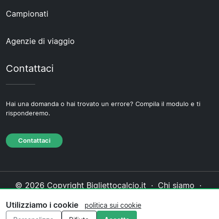
Campionati
Agenzie di viaggio
Contattaci
Hai una domanda o hai trovato un errore? Compila il modulo e ti
risponderemo.
Contattaci
© 2026 Copyright Bigliettocalcio.it ·
Chi siamo
·
Contattaci
·
Informativa sulla privacy
·
Politica sui
Utilizziamo i cookie
politica sui cookie
cookie
·
Politica editoriale