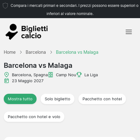
Compara i mercati primari e secondari. I prezzi possono essere superiori o
inferiori al valore nominale.
Home
Home
Barcelona
Barcelona vs Malaga
Squadre
Barcelona vs Malaga
Campionati
Barcelona, Spagna
Camp Nou
La Liga
23 Maggio 2027
Agenzie di viaggio
Mostra tutto
Solo biglietto
Pacchetto con hotel
Pacchetto con hotel e volo