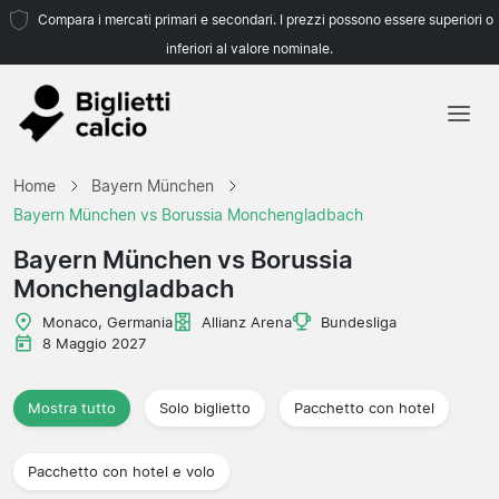
Compara i mercati primari e secondari. I prezzi possono essere superiori o
inferiori al valore nominale.
Home
Home
Bayern München
Squadre
Bayern München vs Borussia Monchengladbach
Campionati
Bayern München vs Borussia
Monchengladbach
Agenzie di viaggio
Monaco, Germania
Allianz Arena
Bundesliga
8 Maggio 2027
Mostra tutto
Solo biglietto
Pacchetto con hotel
Pacchetto con hotel e volo