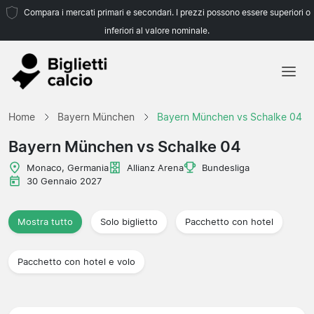
Compara i mercati primari e secondari. I prezzi possono essere superiori o
inferiori al valore nominale.
Home
Home
Bayern München
Bayern München vs Schalke 04
Squadre
Bayern München vs Schalke 04
Campionati
Monaco, Germania
Allianz Arena
Bundesliga
30 Gennaio 2027
Agenzie di viaggio
Mostra tutto
Solo biglietto
Pacchetto con hotel
Pacchetto con hotel e volo