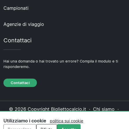
Campionati
Agenzie di viaggio
Contattaci
Hai una domanda o hai trovato un errore? Compila il modulo e ti
risponderemo.
Contattaci
© 2026 Copyright Bigliettocalcio.it ·
Chi siamo
·
Contattaci
·
Informativa sulla privacy
·
Politica sui
Utilizziamo i cookie
politica sui cookie
cookie
·
Politica editoriale