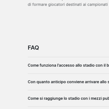
di formare giocatori destinati ai campionati
FAQ
Come funziona l'accesso allo stadio con il b
I biglietti acquistati tramite agenzie partne
Con quanto anticipo conviene arrivare allo s
all'ingresso. I tornelli leggono il codice a ba
istruzioni precise vengono comunicate via em
Per le partite di campionato è ragionevole arr
quelle istruzioni prima del giorno della partit
Come si raggiunge lo stadio con i mezzi pub
proprio posto con calma. Per O Clássico cont
almeno un'ora di margine è più prudente: l'af