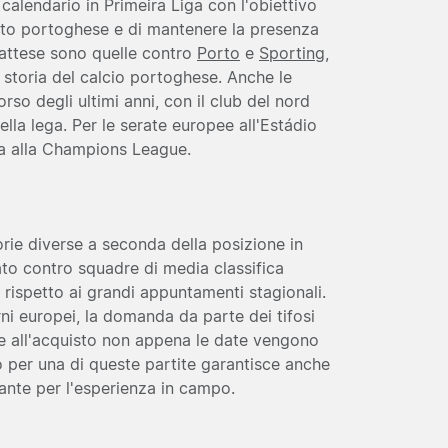
 calendario in Primeira Liga con l'obiettivo
nato portoghese e di mantenere la presenza
 attese sono quelle contro
Porto
e
Sporting
,
a storia del calcio portoghese. Anche le
so degli ultimi anni, con il club del nord
lla lega. Per le serate europee all'Estádio
ta alla Champions League.
egorie diverse a seconda della posizione in
ato contro squadre di media classifica
 rispetto ai grandi appuntamenti stagionali.
rni europei, la domanda da parte dei tifosi
e all'acquisto non appena le date vengono
o per una di queste partite garantisce anche
ante per l'esperienza in campo.