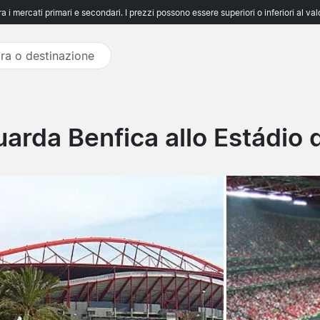
 i mercati primari e secondari. I prezzi possono essere superiori o inferiori al va
arda Benfica allo Estádio 