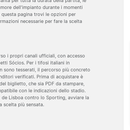
nta per tutta la durata della partita, le
rumore dell'impianto durante i momenti
 questa pagina trovi le opzioni per
formazioni necessarie per fare la scelta
rso i propri canali ufficiali, con accesso
tti Sócios. Per i tifosi italiani in
on sono tesserati, il percorso più concreto
ditori verificati. Prima di acquistare è
 del biglietto, che sia PDF da stampare,
mpatibile con le indicazioni dello stadio.
y de Lisboa contro lo Sporting, avviare la
a scelta più sensata.