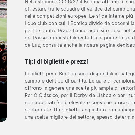
Nella stagione 2026/27 il Benfica affronta il suo
di restare tra le squadre di vertice del campio
nelle competizioni europee. Le sfide interne più
i due club con cui il Benfica divide da decenni l
partite contro
Braga
hanno acquisito peso nel cor
del Paese ormai stabilmente tra le prime forze de
da Luz, consulta anche la nostra pagina dedica
Tipi di biglietti e prezzi
I biglietti per il Benfica sono disponibili in cat
campo e del tipo di partita. Le gare di campion
offrono in genere una scelta più ampia di settori
Per O Clássico, per il Derby de Lisboa e per i tu
non abbonati è più elevata e conviene proceder
confermate. Un biglietto acquistato con anticip
una scelta migliore del settore, spesso determin