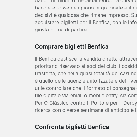
dai primi minuti di riscaldamento. La curva ca
bandiere rosse riempiono le gradinate e il 
decisivi è qualcosa che rimane impresso. Su
acquistare biglietti per il Benfica, con le in
giusta prima di partire.
Comprare biglietti Benfica
Il Benfica gestisce la vendita diretta attrave
prioritario riservato ai soci del club, i cosidde
trasferta, che nella quasi totalità dei casi n
è quello delle agenzie autorizzate e dei riven
utile controllare che il formato di consegna
file digitale via email o mobile entry, sia co
Per O Clássico contro il Porto e per il Derb
ricerca con diverse settimane di anticipo è l
Confronta biglietti Benfica