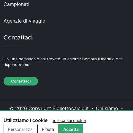
Campionati
Agenzie di viaggio
Contattaci
Hai una domanda o hai trovato un errore? Compila il modulo e ti
risponderemo.
Contattaci
© 2026 Copyright Bigliettocalcio.it ·
Chi siamo
·
Contattaci
·
Informativa sulla privacy
·
Politica sui
Utilizziamo i cookie
politica sui cookie
cookie
·
Politica editoriale
Personalizza
Rifiuta
Accetta