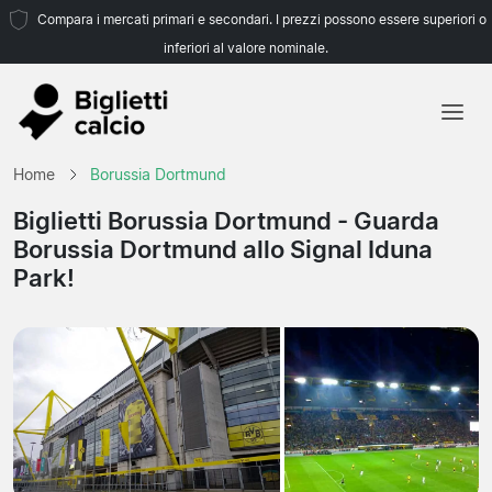
Compara i mercati primari e secondari. I prezzi possono essere superiori o
inferiori al valore nominale.
Home
Home
Borussia Dortmund
Squadre
Biglietti Borussia Dortmund
- Guarda
Borussia Dortmund allo Signal Iduna
Campionati
Park!
Agenzie di viaggio