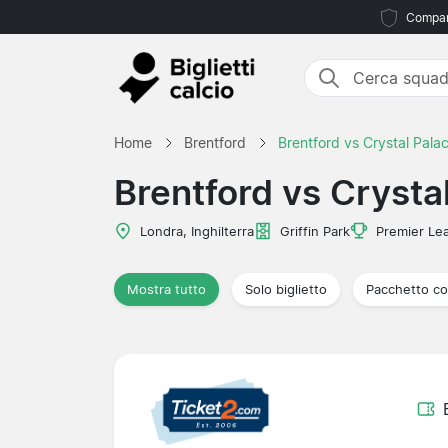
Compara
Home
Brentford
Brentford vs Crystal Pala
Brentford vs Crysta
Londra, Inghilterra
Griffin Park
Premier Le
Mostra tutto
Solo biglietto
Pacchetto co