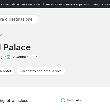
 i mercati primari e secondari. I prezzi possono essere superiori o inferiori al va
ce
l Palace
ague
2 Gennaio 2027
n hotel
Pacchetto con hotel e volo
Biglietto incluso
E-tickets