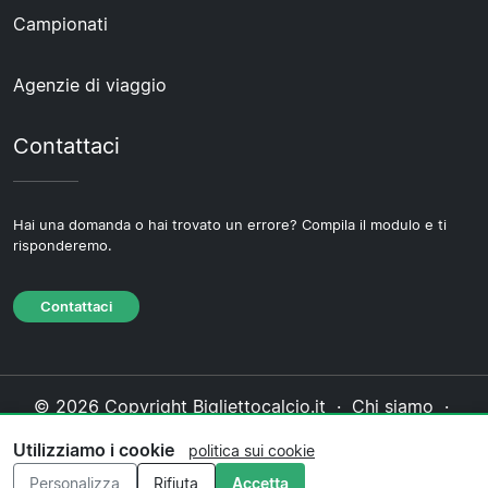
Campionati
Agenzie di viaggio
Contattaci
Hai una domanda o hai trovato un errore? Compila il modulo e ti
risponderemo.
Contattaci
© 2026 Copyright Bigliettocalcio.it ·
Chi siamo
·
Contattaci
·
Informativa sulla privacy
·
Politica sui
Utilizziamo i cookie
politica sui cookie
cookie
·
Politica editoriale
Personalizza
Rifiuta
Accetta