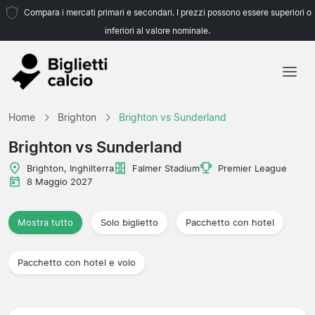
Compara i mercati primari e secondari. I prezzi possono essere superiori o
inferiori al valore nominale.
Home
Home
Brighton
Brighton vs Sunderland
Squadre
Brighton vs Sunderland
Campionati
Brighton, Inghilterra
Falmer Stadium
Premier League
8 Maggio 2027
Agenzie di viaggio
Mostra tutto
Solo biglietto
Pacchetto con hotel
Pacchetto con hotel e volo