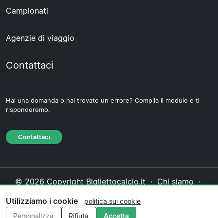
Campionati
Agenzie di viaggio
Contattaci
Hai una domanda o hai trovato un errore? Compila il modulo e ti
risponderemo.
Contattaci
© 2026 Copyright Bigliettocalcio.it ·
Chi siamo
·
Contattaci
·
Informativa sulla privacy
·
Politica sui
Utilizziamo i cookie
politica sui cookie
cookie
·
Politica editoriale
Personalizza
Rifiuta
Accetta