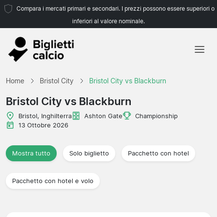
Compara i mercati primari e secondari. I prezzi possono essere superiori o
inferiori al valore nominale.
Home
Home
Bristol City
Bristol City vs Blackburn
Squadre
Bristol City vs Blackburn
Campionati
Bristol, Inghilterra
Ashton Gate
Championship
13 Ottobre 2026
Agenzie di viaggio
Mostra tutto
Solo biglietto
Pacchetto con hotel
Pacchetto con hotel e volo