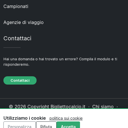
Campionati
Agenzie di viaggio
Contattaci
Hai una domanda o hai trovato un errore? Compila il modulo e ti
risponderemo.
Contattaci
© 2026 Copyright Bigliettocalcio.it ·
Chi siamo
·
Contattaci
·
Informativa sulla privacy
·
Politica sui
Utilizziamo i cookie
politica sui cookie
cookie
·
Politica editoriale
Personalizza
Rifiuta
Accetta