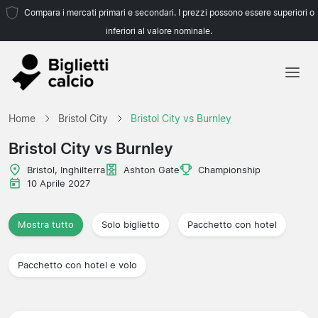
Compara i mercati primari e secondari. I prezzi possono essere superiori o
inferiori al valore nominale.
Home
Home
Bristol City
Bristol City vs Burnley
Squadre
Bristol City vs Burnley
Campionati
Bristol, Inghilterra
Ashton Gate
Championship
10 Aprile 2027
Agenzie di viaggio
Mostra tutto
Solo biglietto
Pacchetto con hotel
Pacchetto con hotel e volo