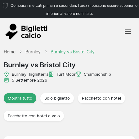
Compara i mercati primari e secondari. I prezzi possono essere superiori o
inferiori al valore nominale.
Home
Home
Burnley
Burnley vs Bristol City
Squadre
Burnley vs Bristol City
Campionati
Burnley, Inghilterra
Turf Moor
Championship
5 Settembre 2026
Agenzie di viaggio
Mostra tutto
Solo biglietto
Pacchetto con hotel
Pacchetto con hotel e volo