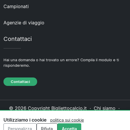
Campionati
Agenzie di viaggio
Contattaci
Hai una domanda o hai trovato un errore? Compila il modulo e ti
risponderemo.
Contattaci
© 2026 Copyright Bigliettocalcio.it ·
Chi siamo
·
Contattaci
·
Informativa sulla privacy
·
Politica sui
Utilizziamo i cookie
politica sui cookie
cookie
·
Politica editoriale
Personalizza
Rifiuta
Accetta