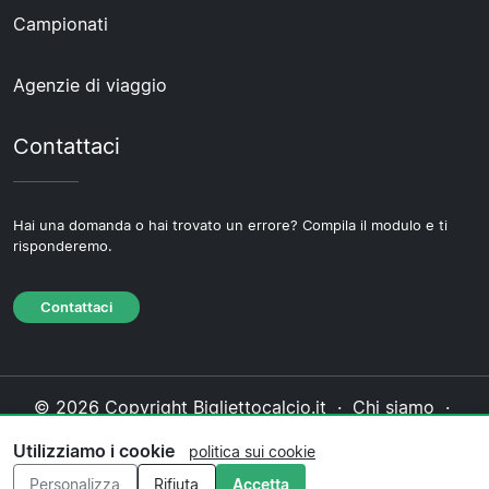
Campionati
Agenzie di viaggio
Contattaci
Hai una domanda o hai trovato un errore? Compila il modulo e ti
risponderemo.
Contattaci
© 2026 Copyright Bigliettocalcio.it ·
Chi siamo
·
Contattaci
·
Informativa sulla privacy
·
Politica sui
Utilizziamo i cookie
politica sui cookie
cookie
·
Politica editoriale
Personalizza
Rifiuta
Accetta