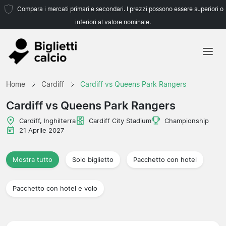
Compara i mercati primari e secondari. I prezzi possono essere superiori o
inferiori al valore nominale.
Home
Home
Cardiff
Cardiff vs Queens Park Rangers
Squadre
Cardiff vs Queens Park Rangers
Campionati
Cardiff, Inghilterra
Cardiff City Stadium
Championship
21 Aprile 2027
Agenzie di viaggio
Mostra tutto
Solo biglietto
Pacchetto con hotel
Pacchetto con hotel e volo