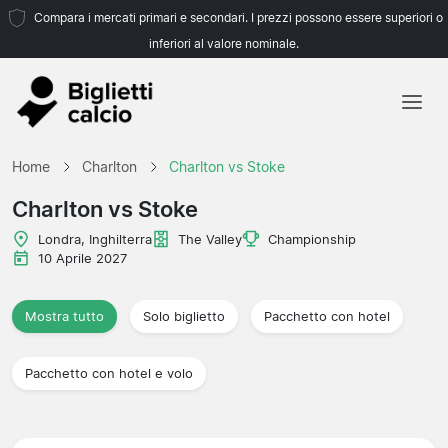
Compara i mercati primari e secondari. I prezzi possono essere superiori o
inferiori al valore nominale.
Home
Home
Charlton
Charlton vs Stoke
Squadre
Charlton vs Stoke
Campionati
Londra, Inghilterra
The Valley
Championship
10 Aprile 2027
Agenzie di viaggio
Mostra tutto
Solo biglietto
Pacchetto con hotel
Pacchetto con hotel e volo