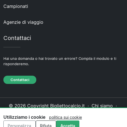
Campionati
Agenzie di viaggio
Contattaci
Hai una domanda o hai trovato un errore? Compila il modulo e ti
risponderemo.
Contattaci
© 2026 Copyright Bigliettocalcio.it ·
Chi siamo
·
Contattaci
·
Informativa sulla privacy
·
Politica sui
Utilizziamo i cookie
politica sui cookie
cookie
·
Politica editoriale
Personalizza
Rifiuta
Accetta