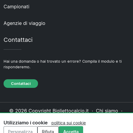
Campionati
Agenzie di viaggio
Contattaci
Hai una domanda o hai trovato un errore? Compila il modulo e ti
risponderemo.
Contattaci
© 2026 Copyright Bigliettocalcio.it ·
Chi siamo
·
Contattaci
·
Informativa sulla privacy
·
Politica sui
Utilizziamo i cookie
politica sui cookie
cookie
·
Politica editoriale
Personalizza
Rifiuta
Accetta