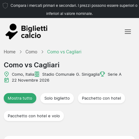
Compara i mercati primari e secondari. I prezzi possono essere superiori o
inferiori al valore nominale.
Home
Home
Como
Como vs Cagliari
Squadre
Como vs Cagliari
Campionati
Como, Italia
Stadio Comunale G. Sinigaglia
Serie A
22 Novembre 2026
Agenzie di viaggio
Mostra tutto
Solo biglietto
Pacchetto con hotel
Pacchetto con hotel e volo