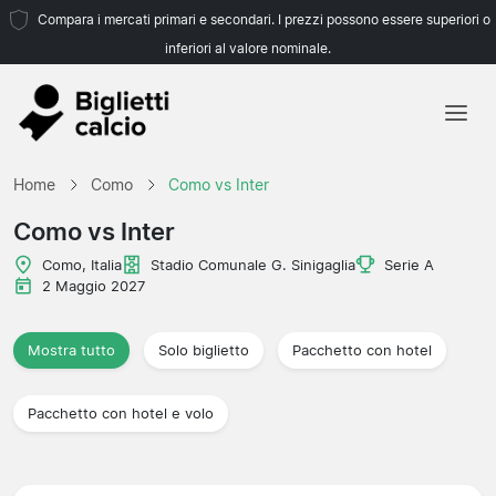
Compara i mercati primari e secondari. I prezzi possono essere superiori o
inferiori al valore nominale.
Home
Home
Como
Como vs Inter
Squadre
Como vs Inter
Campionati
Como, Italia
Stadio Comunale G. Sinigaglia
Serie A
2 Maggio 2027
Agenzie di viaggio
Mostra tutto
Solo biglietto
Pacchetto con hotel
Pacchetto con hotel e volo