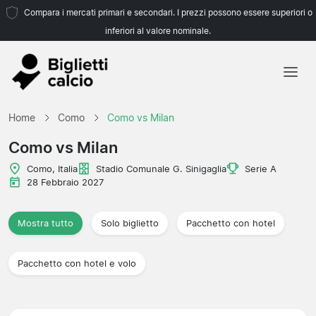
Compara i mercati primari e secondari. I prezzi possono essere superiori o
inferiori al valore nominale.
Home
Home
Como
Como vs Milan
Squadre
Como vs Milan
Campionati
Como, Italia
Stadio Comunale G. Sinigaglia
Serie A
28 Febbraio 2027
Agenzie di viaggio
Mostra tutto
Solo biglietto
Pacchetto con hotel
Pacchetto con hotel e volo