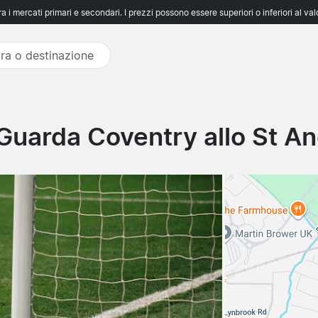
 i mercati primari e secondari. I prezzi possono essere superiori o inferiori al va
Guarda Coventry allo St An