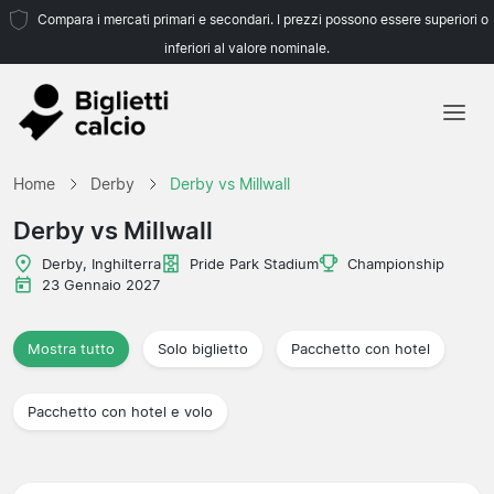
Compara i mercati primari e secondari. I prezzi possono essere superiori o
inferiori al valore nominale.
Home
Home
Derby
Derby vs Millwall
Squadre
Derby vs Millwall
Campionati
Derby, Inghilterra
Pride Park Stadium
Championship
23 Gennaio 2027
Agenzie di viaggio
Mostra tutto
Solo biglietto
Pacchetto con hotel
Pacchetto con hotel e volo