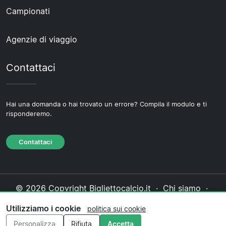
Campionati
Agenzie di viaggio
Contattaci
Hai una domanda o hai trovato un errore? Compila il modulo e ti
risponderemo.
Contattaci
© 2026 Copyright Bigliettocalcio.it ·
Chi siamo
·
Contattaci
·
Informativa sulla privacy
·
Politica sui
Utilizziamo i cookie
politica sui cookie
cookie
·
Politica editoriale
Personalizza
Rifiuta
Accetta