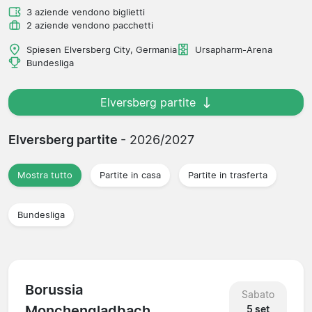
3 aziende vendono biglietti
2 aziende vendono pacchetti
Spiesen Elversberg City, Germania
Ursapharm-Arena
Bundesliga
Elversberg partite
Elversberg partite
- 2026/2027
Mostra tutto
Partite in casa
Partite in trasferta
Bundesliga
Borussia
Sabato
Monchengladbach
5 set