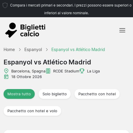
Compara i mercati primari e secondari. I prezzi possono essere superiori o
inferiori al valore nominale.
Home
Home
Espanyol
Espanyol vs Atlético Madrid
Squadre
Espanyol vs Atlético Madrid
Campionati
Barcelona, Spagna
RCDE Stadium
La Liga
18 Ottobre 2026
Agenzie di viaggio
Mostra tutto
Solo biglietto
Pacchetto con hotel
Pacchetto con hotel e volo