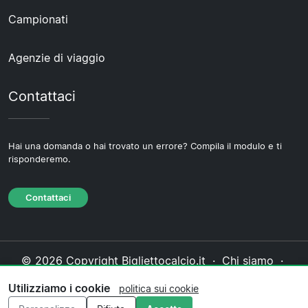
Campionati
Agenzie di viaggio
Contattaci
Hai una domanda o hai trovato un errore? Compila il modulo e ti
risponderemo.
Contattaci
© 2026 Copyright Bigliettocalcio.it ·
Chi siamo
·
Contattaci
·
Informativa sulla privacy
·
Politica sui
Utilizziamo i cookie
politica sui cookie
cookie
·
Politica editoriale