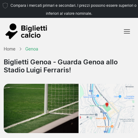
Compara i mercati primari e secondari. I prezzi possono essere superiori o
inferiori al valore nominale.
Home
Home
Genoa
Squadre
Biglietti Genoa
- Guarda Genoa allo
Stadio Luigi Ferraris!
Campionati
Agenzie di viaggio