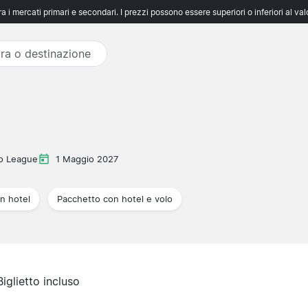
 i mercati primari e secondari. I prezzi possono essere superiori o inferiori al va
ro League
1 Maggio 2027
n hotel
Pacchetto con hotel e volo
Biglietto incluso