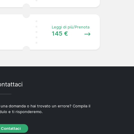
Leggi di più/Prenota
145 €
ntattaci
 una domanda o hai trovato un errore? Compila il
ulo e ti risponderemo.
Contattaci