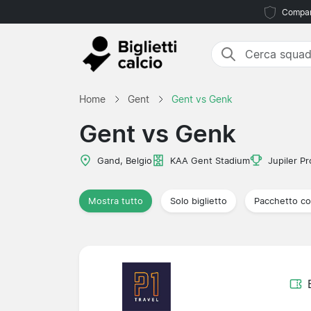
Compara
Home
Gent
Gent vs Genk
Gent vs Genk
Gand, Belgio
KAA Gent Stadium
Jupiler P
Mostra tutto
Solo biglietto
Pacchetto co