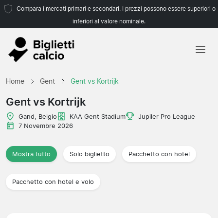
Compara i mercati primari e secondari. I prezzi possono essere superiori o
inferiori al valore nominale.
Home
Home
Gent
Gent vs Kortrijk
Squadre
Gent vs Kortrijk
Campionati
Gand, Belgio
KAA Gent Stadium
Jupiler Pro League
7 Novembre 2026
Agenzie di viaggio
Mostra tutto
Solo biglietto
Pacchetto con hotel
Pacchetto con hotel e volo