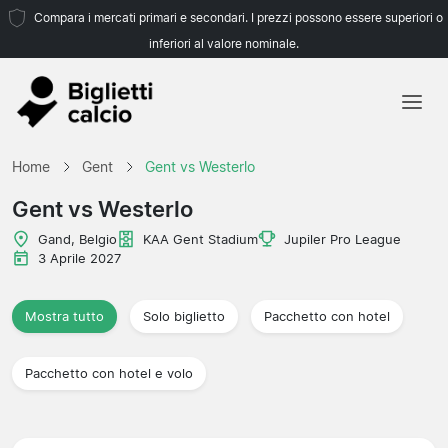
Compara i mercati primari e secondari. I prezzi possono essere superiori o
inferiori al valore nominale.
Home
Home
Gent
Gent vs Westerlo
Squadre
Gent vs Westerlo
Campionati
Gand, Belgio
KAA Gent Stadium
Jupiler Pro League
3 Aprile 2027
Agenzie di viaggio
Mostra tutto
Solo biglietto
Pacchetto con hotel
Pacchetto con hotel e volo