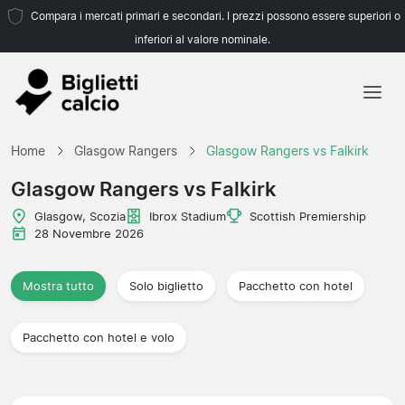
Compara i mercati primari e secondari. I prezzi possono essere superiori o
inferiori al valore nominale.
Home
Home
Glasgow Rangers
Glasgow Rangers vs Falkirk
Squadre
Glasgow Rangers vs Falkirk
Campionati
Glasgow, Scozia
Ibrox Stadium
Scottish Premiership
28 Novembre 2026
Agenzie di viaggio
Mostra tutto
Solo biglietto
Pacchetto con hotel
Pacchetto con hotel e volo