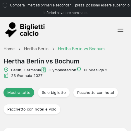
Compara i mercati primari e secondari. I prezzi possono essere superiori o
inferiori al valore nominale.
Home
Home
Hertha Berlin
Hertha Berlin vs Bochum
Squadre
Hertha Berlin vs Bochum
Campionati
Berlin, Germania
Olympiastadion
Bundesliga 2
23 Gennaio 2027
Agenzie di viaggio
Mostra tutto
Solo biglietto
Pacchetto con hotel
Pacchetto con hotel e volo