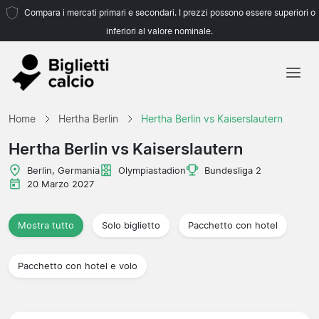
Compara i mercati primari e secondari. I prezzi possono essere superiori o
inferiori al valore nominale.
Home
Home
Hertha Berlin
Hertha Berlin vs Kaiserslautern
Squadre
Hertha Berlin vs Kaiserslautern
Campionati
Berlin, Germania
Olympiastadion
Bundesliga 2
20 Marzo 2027
Agenzie di viaggio
Mostra tutto
Solo biglietto
Pacchetto con hotel
Pacchetto con hotel e volo