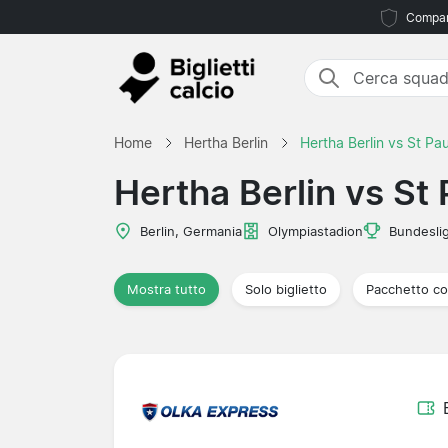
Compara
Home
Hertha Berlin
Hertha Berlin vs St Pau
Hertha Berlin vs St 
Berlin, Germania
Olympiastadion
Bundesli
Mostra tutto
Solo biglietto
Pacchetto co