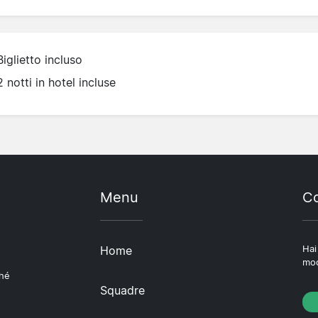
Biglietto incluso
2 notti in hotel incluse
Menu
Co
Home
Hai
mod
ché
Squadre