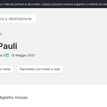
 i mercati primari e secondari. I prezzi possono essere superiori o inferiori al va
li
Pauli
ga 2
15 Maggio 2027
n hotel
Pacchetto con hotel e volo
Biglietto incluso