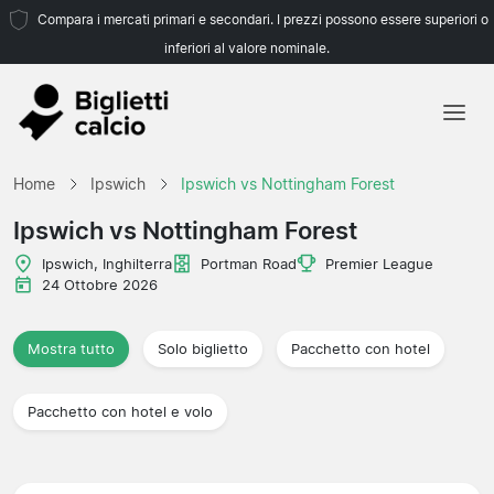
Compara i mercati primari e secondari. I prezzi possono essere superiori o
inferiori al valore nominale.
Home
Home
Ipswich
Ipswich vs Nottingham Forest
Squadre
Ipswich vs Nottingham Forest
Campionati
Ipswich, Inghilterra
Portman Road
Premier League
24 Ottobre 2026
Agenzie di viaggio
Mostra tutto
Solo biglietto
Pacchetto con hotel
Pacchetto con hotel e volo