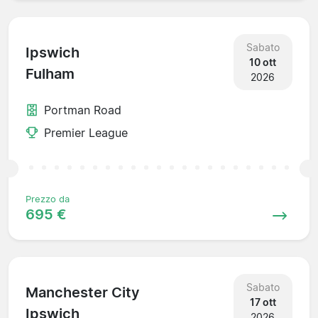
Sabato
Ipswich
10 ott
Fulham
2026
Portman Road
Premier League
Prezzo da
695 €
Sabato
Manchester City
17 ott
Ipswich
2026