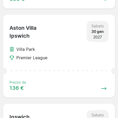
Sabato
Aston Villa
30 gen
Ipswich
2027
Villa Park
Premier League
Prezzo da
136 €
Sabato
Ipswich