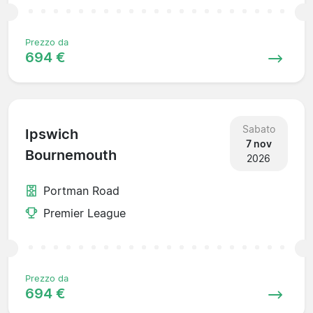
Prezzo da
694 €
Sabato
Ipswich
7 nov
Bournemouth
2026
Portman Road
Premier League
Prezzo da
694 €