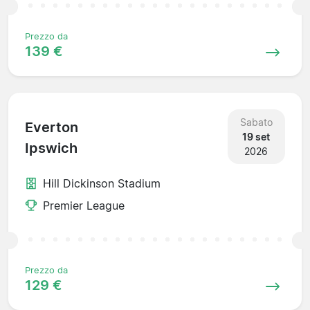
Prezzo da
139 €
Sabato
Everton
19 set
Ipswich
2026
Hill Dickinson Stadium
Premier League
Prezzo da
129 €