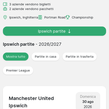
3 aziende vendono biglietti
2 aziende vendono pacchetti
Ipswich, Inghilterra
Portman Road
Championship
Ipswich partite
Ipswich partite
- 2026/2027
Mostra tutto
Partite in casa
Partite in trasferta
Premier League
Domenica
Manchester United
30 ago
Ipswich
2026