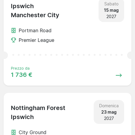
Sabato
Ipswich
15 mag
Manchester City
2027
Portman Road
Premier League
Prezzo da
1 736 €
Domenica
Nottingham Forest
23 mag
Ipswich
2027
City Ground