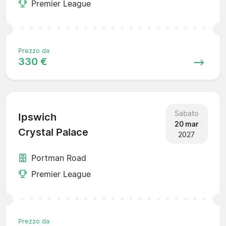
Premier League
Prezzo da
330 €
Sabato
Ipswich
20 mar
Crystal Palace
2027
Portman Road
Premier League
Prezzo da