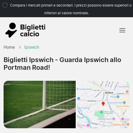
Compara i mercati primari e secondari. I prezzi possono essere superiori o
inferiori al valore nominale.
Home
Home
Ipswich
Squadre
Biglietti Ipswich
- Guarda Ipswich allo
Portman Road!
Campionati
Agenzie di viaggio