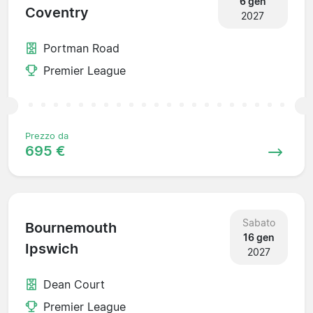
6 gen
Coventry
2027
Portman Road
Premier League
Prezzo da
695 €
Sabato
Bournemouth
16 gen
Ipswich
2027
Dean Court
Premier League