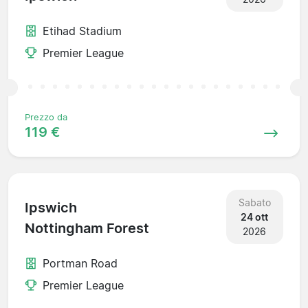
Etihad Stadium
Premier League
Prezzo da
119 €
Sabato
Ipswich
24 ott
Nottingham Forest
2026
Portman Road
Premier League