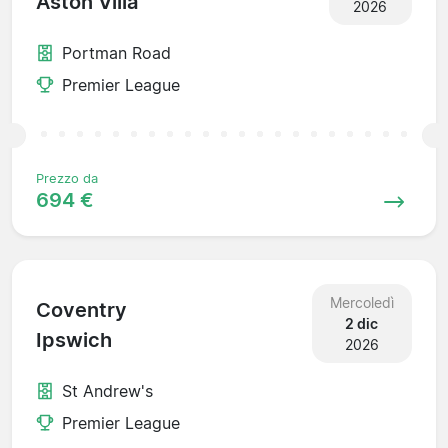
Aston Villa
2026
Portman Road
Premier League
Prezzo da
694 €
Mercoledì
Coventry
2 dic
Ipswich
2026
St Andrew's
Premier League