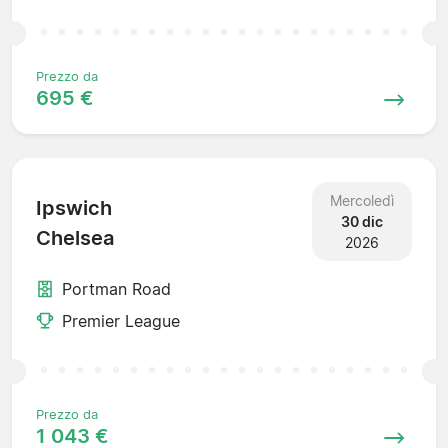
Prezzo da
695 €
Mercoledì
Ipswich
30 dic
Chelsea
2026
Portman Road
Premier League
Prezzo da
1 043 €