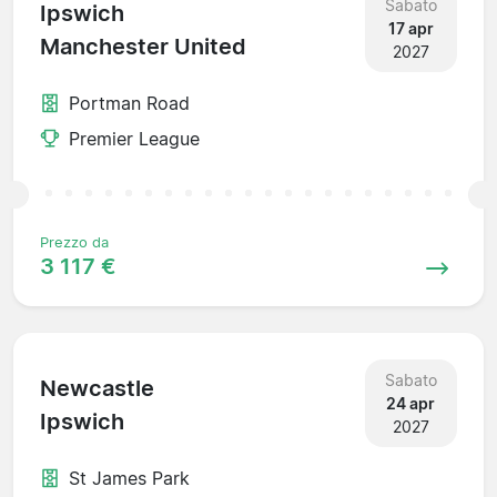
Sabato
Ipswich
17 apr
Manchester United
2027
Portman Road
Premier League
Prezzo da
3 117 €
Sabato
Newcastle
24 apr
Ipswich
2027
St James Park