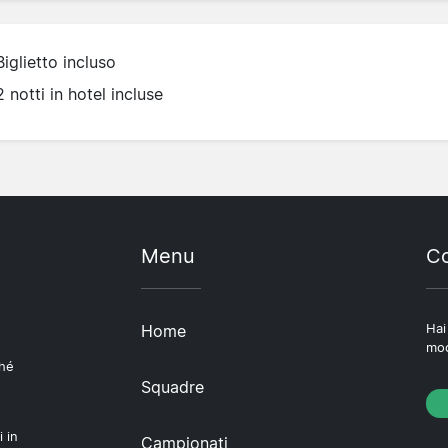
Biglietto incluso
2 notti in hotel incluse
Menu
Co
Home
Hai
mod
ché
Squadre
i in
Campionati