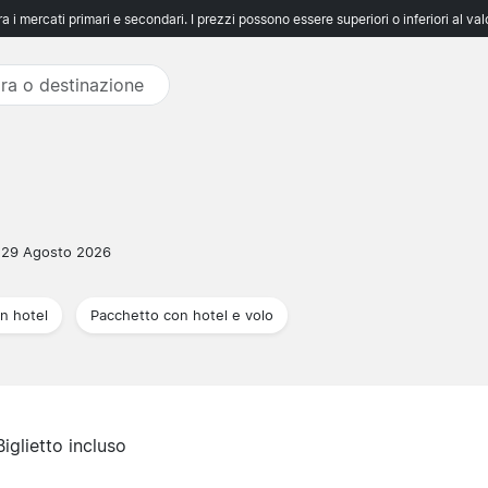
 i mercati primari e secondari. I prezzi possono essere superiori o inferiori al va
29 Agosto 2026
n hotel
Pacchetto con hotel e volo
Biglietto incluso