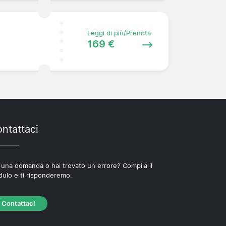
Leggi di più/Prenota
169 €
ntattaci
 una domanda o hai trovato un errore? Compila il
ulo e ti risponderemo.
Contattaci