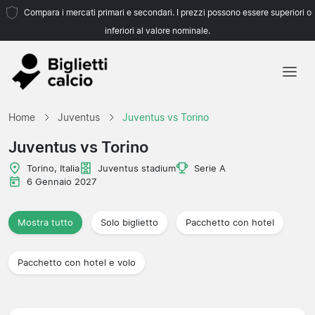
Compara i mercati primari e secondari. I prezzi possono essere superiori o
inferiori al valore nominale.
Home
Home
Juventus
Juventus vs Torino
Squadre
Juventus vs Torino
Campionati
Torino, Italia
Juventus stadium
Serie A
6 Gennaio 2027
Agenzie di viaggio
Mostra tutto
Solo biglietto
Pacchetto con hotel
Pacchetto con hotel e volo