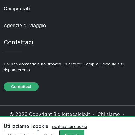
Campionati
Agenzie di viaggio
Contattaci
Hai una domanda o hai trovato un errore? Compila il modulo e ti
risponderemo.
Contattaci
© 2026 Copyright Bigliettocalcio.it ·
Chi siamo
·
Contattaci
·
Informativa sulla privacy
·
Politica sui
Utilizziamo i cookie
politica sui cookie
cookie
·
Politica editoriale