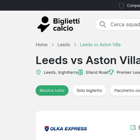
Compara
Home
Leeds
Leeds vs Aston Villa
Leeds vs Aston Vill
Leeds, Inghilterra
Elland Road
Premier Le
Mostra tutto
Solo biglietto
Pacchetto co