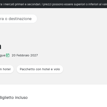
 i mercati primari e secondari. I prezzi possono essere superiori o inferiori al va
a
ague
20 Febbraio 2027
n hotel
Pacchetto con hotel e volo
Biglietto incluso