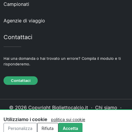
Campionati
Agenzie di viaggio
Contattaci
Hai una domanda o hai trovato un errore? Compila il modulo e ti
risponderemo.
Contattaci
© 2026 Copyright Bigliettocalcio.it ·
Chi siamo
·
Contattaci
·
Informativa sulla privacy
·
Politica sui
Utilizziamo i cookie
politica sui cookie
cookie
·
Politica editoriale
Personalizza
Rifiuta
Accetta