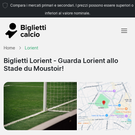
Compara i mercati primari e secondari. I prezzi possono essere superiori o
inferiori al valore nominale.
Home
Home
Lorient
Squadre
Biglietti Lorient
- Guarda Lorient allo
Stade du Moustoir!
Campionati
Agenzie di viaggio