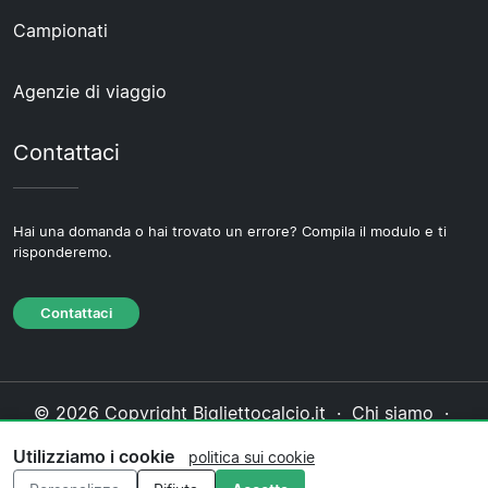
Campionati
Agenzie di viaggio
Contattaci
Hai una domanda o hai trovato un errore? Compila il modulo e ti
risponderemo.
Contattaci
© 2026 Copyright Bigliettocalcio.it ·
Chi siamo
·
Contattaci
·
Informativa sulla privacy
·
Politica sui
Utilizziamo i cookie
politica sui cookie
cookie
·
Politica editoriale