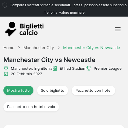
Compara i mercati primari e secondari. I prezzi possono essere superiori o
inferiori al valore nominale.
Home
Home
Manchester City
Manchester City vs Newcastle
Squadre
Manchester City vs Newcastle
Campionati
Manchester, Inghilterra
Etihad Stadium
Premier League
20 Febbraio 2027
Agenzie di viaggio
Mostra tutto
Solo biglietto
Pacchetto con hotel
Pacchetto con hotel e volo