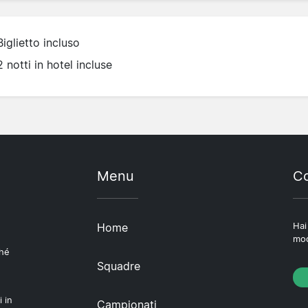
Biglietto incluso
2 notti in hotel incluse
Menu
Co
Home
Hai
mod
ché
Squadre
i in
Campionati