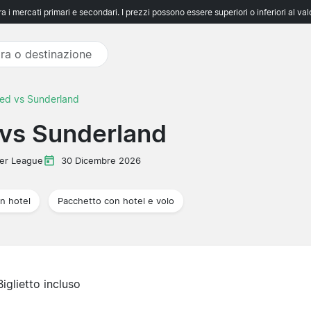
 i mercati primari e secondari. I prezzi possono essere superiori o inferiori al va
ed vs Sunderland
vs Sunderland
er League
30 Dicembre 2026
n hotel
Pacchetto con hotel e volo
Biglietto incluso