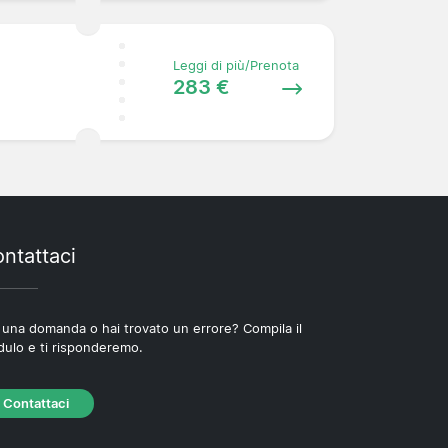
Leggi di più/Prenota
283 €
ntattaci
 una domanda o hai trovato un errore? Compila il
ulo e ti risponderemo.
Contattaci