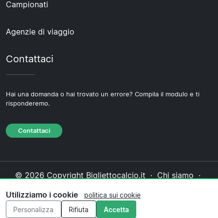
Campionati
Agenzie di viaggio
Contattaci
Hai una domanda o hai trovato un errore? Compila il modulo e ti
risponderemo.
Contattaci
© 2026 Copyright Bigliettocalcio.it ·
Chi siamo
·
Contattaci
·
Informativa sulla privacy
·
Politica sui
Utilizziamo i cookie
politica sui cookie
cookie
·
Politica editoriale
Personalizza
Rifiuta
Accetta