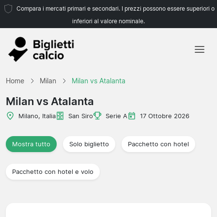
Compara i mercati primari e secondari. I prezzi possono essere superiori o
inferiori al valore nominale.
Home
Home
Milan
Milan vs Atalanta
Squadre
Milan vs Atalanta
Campionati
Milano, Italia
San Siro
Serie A
17 Ottobre 2026
Agenzie di viaggio
Mostra tutto
Solo biglietto
Pacchetto con hotel
Pacchetto con hotel e volo