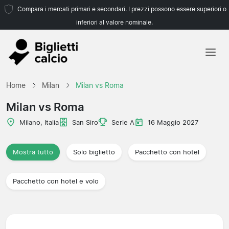
Compara i mercati primari e secondari. I prezzi possono essere superiori o
inferiori al valore nominale.
Home
Home
Milan
Milan vs Roma
Squadre
Milan vs Roma
Campionati
Milano, Italia
San Siro
Serie A
16 Maggio 2027
Agenzie di viaggio
Mostra tutto
Solo biglietto
Pacchetto con hotel
Pacchetto con hotel e volo