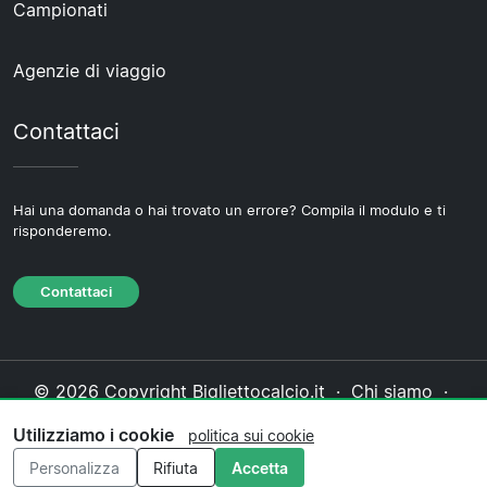
Campionati
Agenzie di viaggio
Contattaci
Hai una domanda o hai trovato un errore? Compila il modulo e ti
risponderemo.
Contattaci
© 2026 Copyright Bigliettocalcio.it ·
Chi siamo
·
Contattaci
·
Informativa sulla privacy
·
Politica sui
Utilizziamo i cookie
politica sui cookie
cookie
·
Politica editoriale
Personalizza
Rifiuta
Accetta